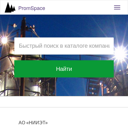
PromSpace
Togg
navig
Найти
АО «НИИЭТ»