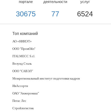
портале
деятельности
услуг
30675
77
6524
Топ компаний
АО «НИИЭТ»
ООО "ПромОйл"
ITALMECC S.r.l.
Велунд Сталь
ООО "САВЭЛ"
Межрегиональный институт подготовки кадров
ИвАссорти
ОАО "Анжеромаш"
Пегас Лес
Стройлогистик