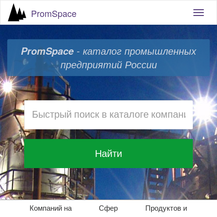
PromSpace
Togg
navig
- каталог промышленных
PromSpace
предприятий России
Найти
Компаний на
Сфер
Продуктов и