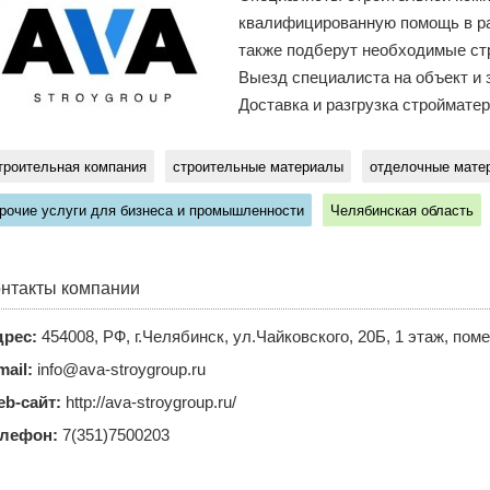
квалифицированную помощь в раз
также подберут необходимые ст
Выезд специалиста на объект и 
Доставка и разгрузка строймате
троительная компания
строительные материалы
отделочные мате
рочие услуги для бизнеса и промышленности
Челябинская область
нтакты компании
рес:
454008, РФ, г.Челябинск, ул.Чайковского, 20Б, 1 этаж, по
mail:
info@ava-stroygroup.ru
b-сайт:
http://ava-stroygroup.ru/
елефон:
7(351)7500203