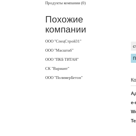
Продукты компании (0)
Похожие
компании
ООО "СпецСтрой31"
с
ООО "Масштаб"
П
ООО "ПКБ ТИТАН"
СК "Вариант"
ООО "ПолимерБетон"
Ко
Ад
e-
We
Т