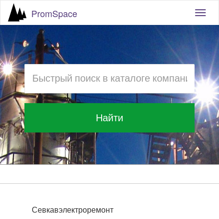
PromSpace
Togg
navig
Найти
Севкавэлектроремонт