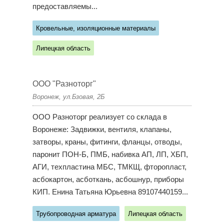
предоставляемы...
Кровельные, изоляционные материалы
Липецкая область
ООО "Разноторг"
Воронеж, ул.Бзовая, 2Б
ООО Разноторг реализует со склада в
Воронеже: Задвижки, вентиля, клапаны,
затворы, краны, фитинги, фланцы, отводы,
паронит ПОН-Б, ПМБ, набивка АП, ЛП, ХБП,
АГИ, техпластина МБС, ТМКЩ, фторопласт,
асбокартон, асботкань, асбошнур, приборы
КИП. Енина Татьяна Юрьевна 89107440159...
Трубопроводная арматура
Липецкая область