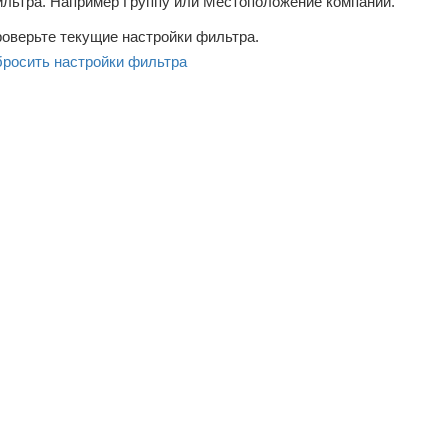
льтра. Например Группу или Местоположение компаний.
оверьте текущие настройки фильтра.
росить настройки фильтра