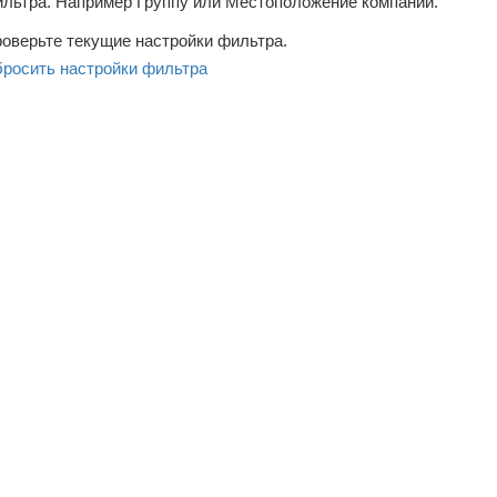
льтра. Например Группу или Местоположение компаний.
оверьте текущие настройки фильтра.
росить настройки фильтра