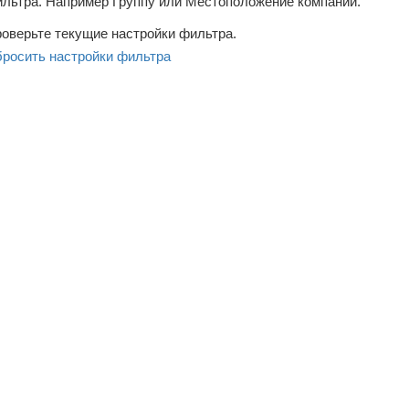
льтра. Например Группу или Местоположение компаний.
оверьте текущие настройки фильтра.
росить настройки фильтра