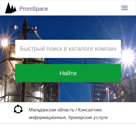
PromSpace
Togg
navig
Найти
Магаданская область
/
Консалтинг,
информационные, брокерские услуги