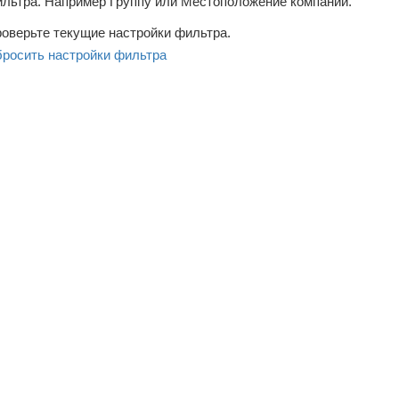
льтра. Например Группу или Местоположение компаний.
оверьте текущие настройки фильтра.
росить настройки фильтра