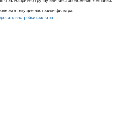
льтра. Например Группу или Местоположение компаний.
оверьте текущие настройки фильтра.
росить настройки фильтра