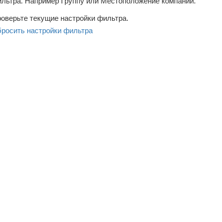
льтра. Например Группу или Местоположение компаний.
оверьте текущие настройки фильтра.
росить настройки фильтра