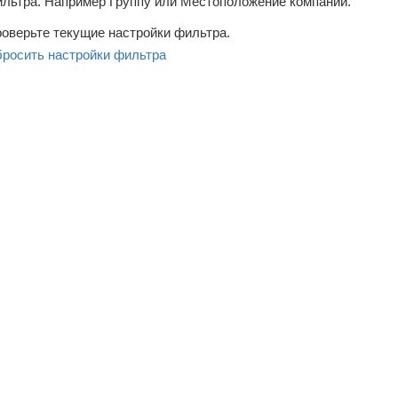
льтра. Например Группу или Местоположение компаний.
оверьте текущие настройки фильтра.
росить настройки фильтра