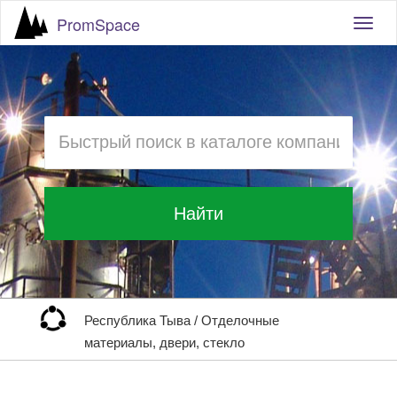
PromSpace
Togg
navig
Найти
Республика Тыва
/
Отделочные
материалы, двери, стекло