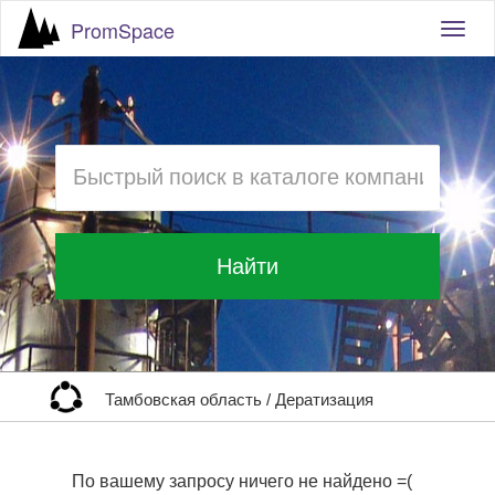
PromSpace
Togg
navig
Найти
Тамбовская область
/
Дератизация
По вашему запросу ничего не найдено =(