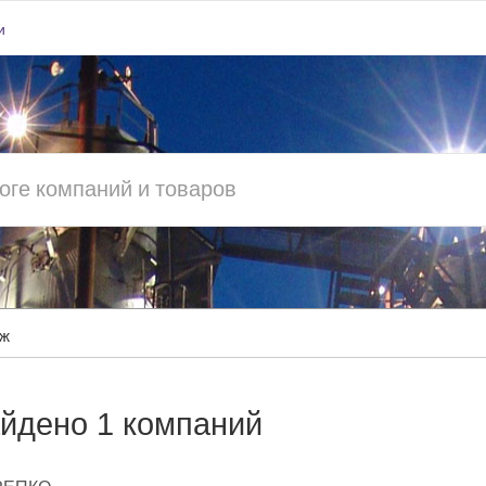
и
еж
йдено 1 компаний