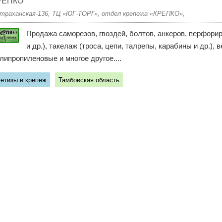
РЕПКО
траханская-136, ТЦ «ЮГ-ТОРГ», отдел крепежа «КРЕПКО»,
Продажа саморезов, гвоздей, болтов, анкеров, перфори
и др.), такелаж (троса, цепи, талрепы, карабины и др.),
липропиленовые и многое другое....
етизы и крепеж
Тамбовская область