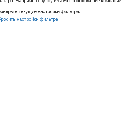
льтра. Например Группу или Местоположение компаний.
оверьте текущие настройки фильтра.
росить настройки фильтра